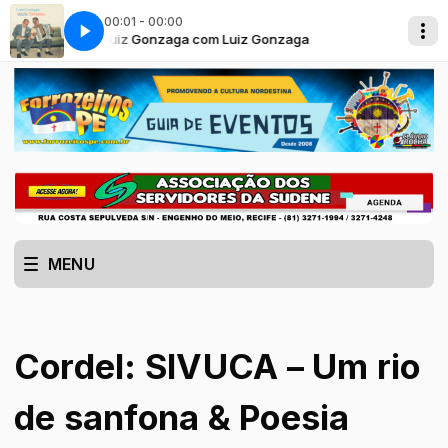
00:01 - 00:00
Luiz Gonzaga - Vem morena (Zé Dantas - Luiz Gonzaga)
Especial Luiz Gonzaga com Luiz Gonzaga
Especial Luiz Go
Luiz Gon
MENU
Cordel: SIVUCA – Um rio
de sanfona & Poesia