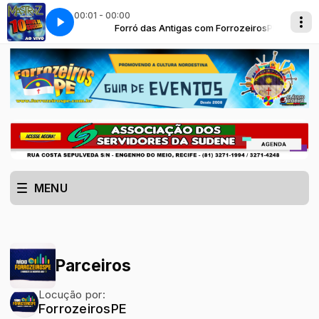
00:01 - 00:00
m ForrozeirosPE
 RAÍZES DO NORDESTE
Forró das Antigas com ForrozeirosPE
Mastruz Com Leite - RAÍZES DO NORDESTE
MENU
Parceiros
Locução por:
ForrozeirosPE