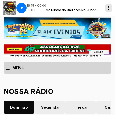
19:15 - 00:00
com No Fundo do Baú
19_Vamos Mariquinha
No Fundo do Baú com No Fundo do Baú
Genival Lacerda_19_Vamos Mariquinha
MENU
NOSSA RÁDIO
Domingo
Segunda
Terça
Quar