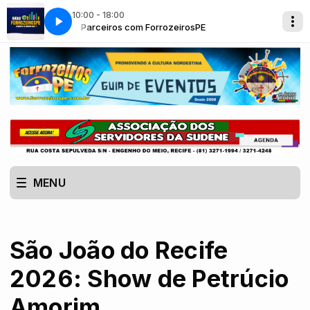
10:00 - 18:00
COLEJADO
Parceiros com ForrozeirosPE
XINELO RASGADO - FORRÓ SACOLEJADO
MENU
São João do Recife
2026: Show de Petrúcio
Amorim