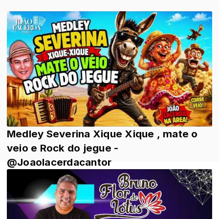
Medley Severina Xique Xique , mate o
veio e Rock do jegue -
@Joaolacerdacantor