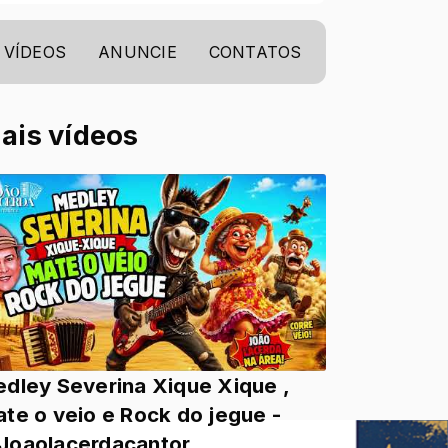
VÍDEOS
ANUNCIE
CONTATOS
ais vídeos
dley Severina Xique Xique ,
te o veio e Rock do jegue -
oaolacerdacantor