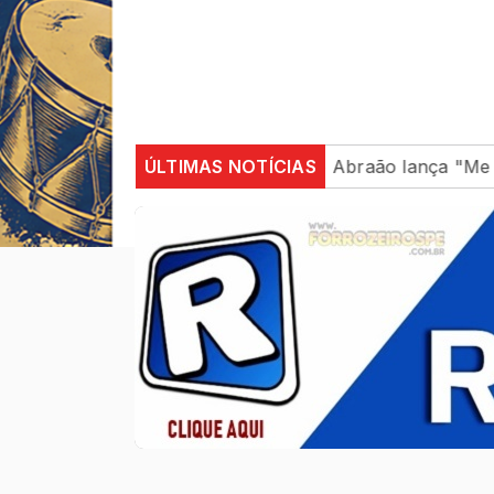
 no cenário musical, Beniicio Abraão lança "Me Perdeu"
ÚLTIMAS NOTÍCIAS