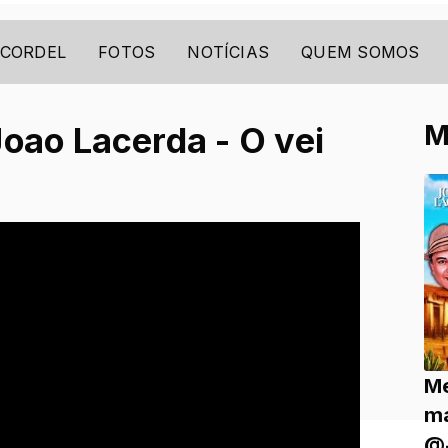
 CORDEL
FOTOS
NOTÍCIAS
QUEM SOMOS
M
oao Lacerda - O vei
Me
ma
@J