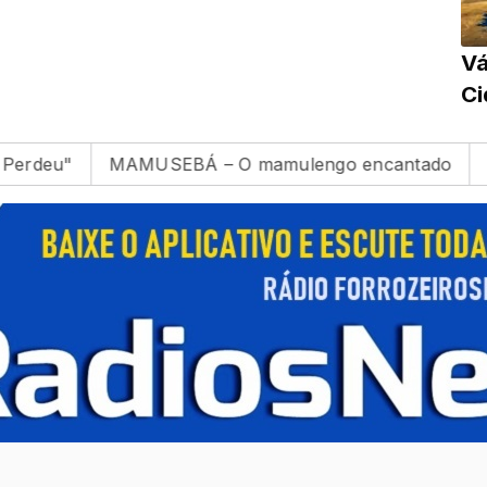
Vá
Ci
MAMUSEBÁ – O mamulengo encantado
Vicente 