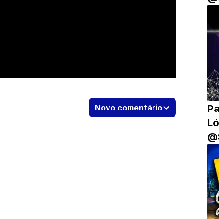
Pa
Novo comentário
Ló
@