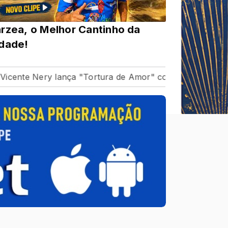
rzea, o Melhor Cantinho da
dade!
Nery lança "Tortura de Amor" com Zé Vaqueiro e fortale