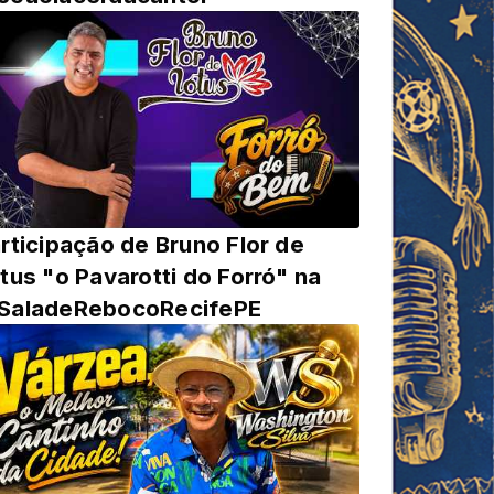
rticipação de Bruno Flor de
tus "o Pavarotti do Forró" na
SaladeRebocoRecifePE