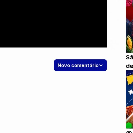
Sã
de
Novo comentário
@J