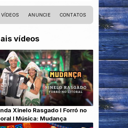
VÍDEOS
ANUNCIE
CONTATOS
ais vídeos
nda Xinelo Rasgado l Forró no
toral l Música: Mudança